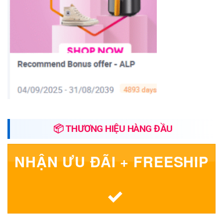
📦 THƯƠNG HIỆU HÀNG ĐẦU
NHẬN ƯU ĐÃI + FREESHIP