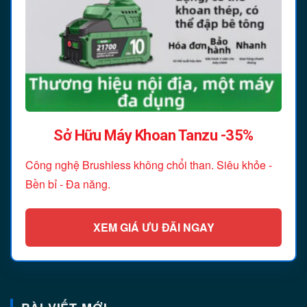
Sở Hữu Máy Khoan Tanzu -35%
Công nghệ Brushless không chổi than. Siêu khỏe -
Bền bỉ - Đa năng.
XEM GIÁ ƯU ĐÃI NGAY