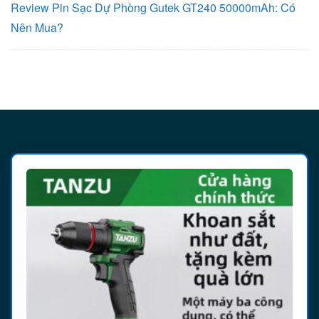
Review Pin Sạc Dự Phòng Gutek GT240 50000mAh: Có
Nên Mua?