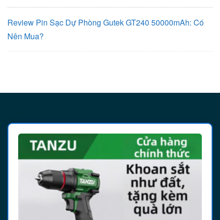
Review Pin Sạc Dự Phòng Gutek GT240 50000mAh: Có
Nên Mua?