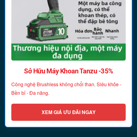
Sở Hữu Máy Khoan Tanzu -35%
Công nghệ Brushless không chổi than. Siêu khỏe -
Bền bỉ - Đa năng.
XEM GIÁ ƯU ĐÃI NGAY