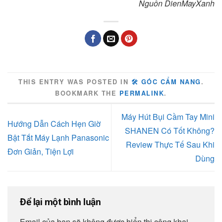
Nguồn DienMayXanh
THIS ENTRY WAS POSTED IN
🛠️ GÓC CẨM NANG
.
BOOKMARK THE
PERMALINK
.
Máy Hút Bụi Cầm Tay Mini
Hướng Dẫn Cách Hẹn Giờ
SHANEN Có Tốt Không?
Bật Tắt Máy Lạnh Panasonic
Review Thực Tế Sau Khi
Đơn Giản, Tiện Lợi
Dùng
Để lại một bình luận
Email của bạn sẽ không được hiển thị công khai.