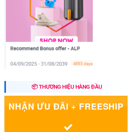
📦 THƯƠNG HIỆU HÀNG ĐẦU
NHẬN ƯU ĐÃI + FREESHIP