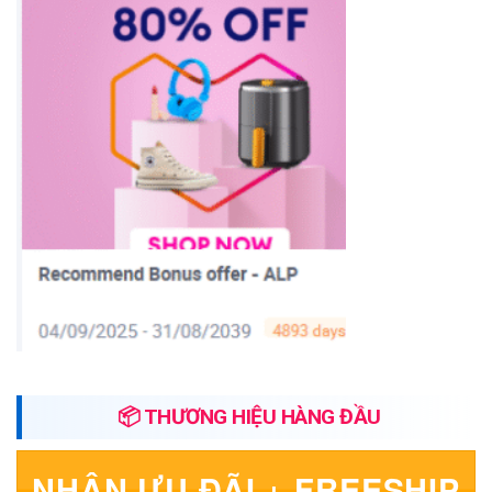
📦 THƯƠNG HIỆU HÀNG ĐẦU
NHẬN ƯU ĐÃI + FREESHIP