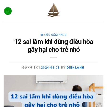
Skip
to
content
🛠️ GÓC CẨM NANG
12 sai lầm khi dùng điều hòa
gây hại cho trẻ nhỏ
ĐĂNG BỞI
2024-08-08
BY
DIENLANH