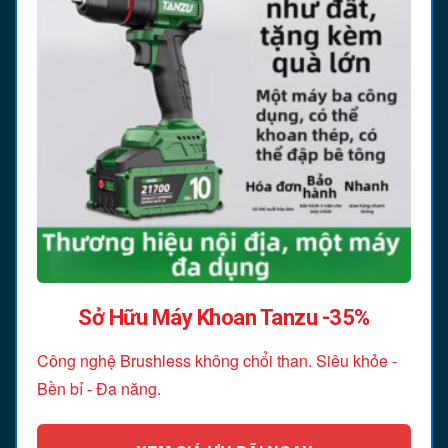
Sở Hữu Máy Khoan Tanzu -35%
Công nghệ Brushless không chổi than. Siêu khỏe -
Bền bỉ - Đa năng.