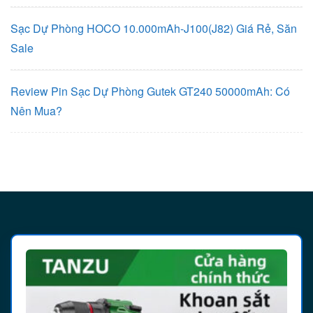
Sạc Dự Phòng HOCO 10.000mAh-J100(J82) Giá Rẻ, Săn
Sale
Review Pin Sạc Dự Phòng Gutek GT240 50000mAh: Có
Nên Mua?