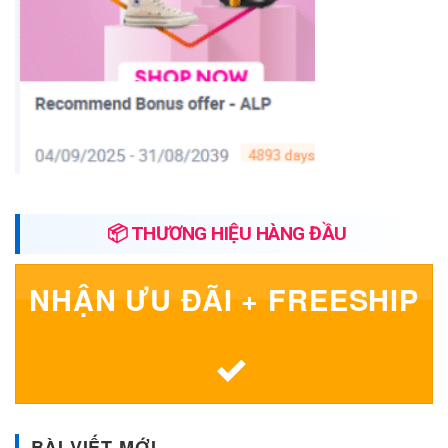
📦 THƯƠNG HIỆU HÀNG ĐẦU
NHẬN ƯU ĐÃI + FREESHIP
BÀI VIẾT MỚI