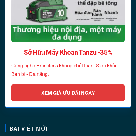
Sở Hữu Máy Khoan Tanzu -35%
Công nghệ Brushless không chổi than. Siêu khỏe -
Bền bỉ - Đa năng.
XEM GIÁ ƯU ĐÃI NGAY
BÀI VIẾT MỚI