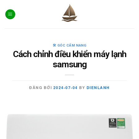
Skip
to
content
🛠️ GÓC CẨM NANG
Cách chỉnh điều khiển máy lạnh
samsung
ĐĂNG BỞI
2024-07-04
BY
DIENLANH