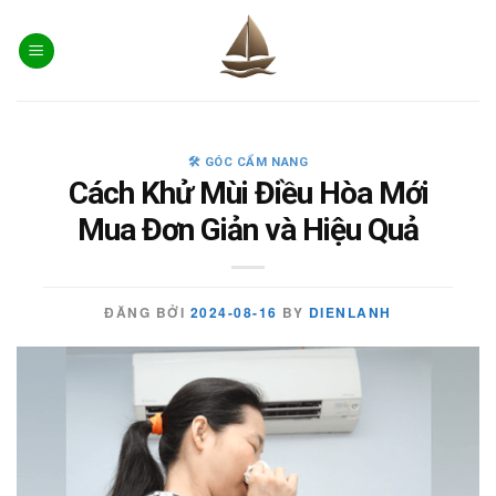
Skip
to
content
🛠️ GÓC CẨM NANG
Cách Khử Mùi Điều Hòa Mới
Mua Đơn Giản và Hiệu Quả
ĐĂNG BỞI
2024-08-16
BY
DIENLANH