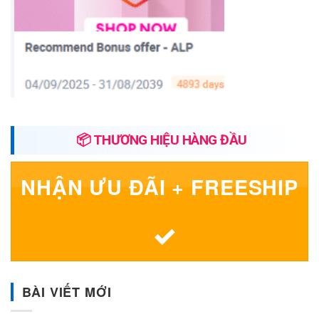
📦 THƯƠNG HIỆU HÀNG ĐẦU
NHẬN ƯU ĐÃI + FREESHIP
BÀI VIẾT MỚI