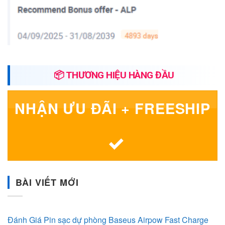
📦 THƯƠNG HIỆU HÀNG ĐẦU
NHẬN ƯU ĐÃI + FREESHIP
BÀI VIẾT MỚI
Đánh Giá Pin sạc dự phòng Baseus Airpow Fast Charge