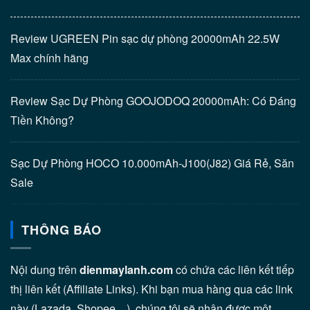
Review UGREEN Pin sạc dự phòng 20000mAh 22.5W
Max chính hãng
Review Sạc Dự Phòng GOOJODOQ 20000mAh: Có Đáng
Tiền Không?
Sạc Dự Phòng HOCO 10.000mAh-J100(J82) Giá Rẻ, Săn
Sale
THÔNG BÁO
Nội dung trên
dienmaylanh.com
có chứa các liên kết tiếp
thị liên kết (Affiliate Links). Khi bạn mua hàng qua các link
này (Lazada, Shopee…), chúng tôi sẽ nhận được một