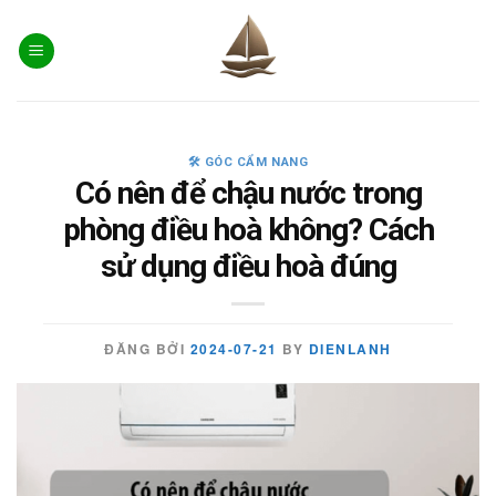
Skip
to
content
🛠️ GÓC CẨM NANG
Có nên để chậu nước trong
phòng điều hoà không? Cách
sử dụng điều hoà đúng
ĐĂNG BỞI
2024-07-21
BY
DIENLANH