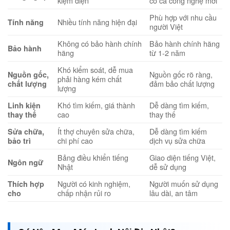
kiệm điện
có cả công nghệ mới
Phù hợp với nhu cầu
Nhiều tính năng hiện đại
Tính năng
người Việt
Không có bảo hành chính
Bảo hành chính hãng
Bảo hành
hãng
từ 1-2 năm
Khó kiểm soát, dễ mua
Nguồn gốc rõ ràng,
Nguồn gốc,
phải hàng kém chất
đảm bảo chất lượng
chất lượng
lượng
Khó tìm kiếm, giá thành
Dễ dàng tìm kiếm,
Linh kiện
cao
thay thế
thay thế
Ít thợ chuyên sửa chữa,
Dễ dàng tìm kiếm
Sửa chữa,
chi phí cao
dịch vụ sửa chữa
bảo trì
Bảng điều khiển tiếng
Giao diện tiếng Việt,
Ngôn ngữ
Nhật
dễ sử dụng
Người có kinh nghiệm,
Người muốn sử dụng
Thích hợp
chấp nhận rủi ro
lâu dài, an tâm
cho