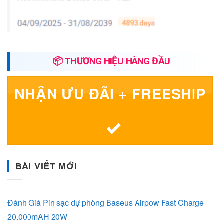
📦 THƯƠNG HIỆU HÀNG ĐẦU
NHẬN ƯU ĐÃI + FREESHIP
BÀI VIẾT MỚI
Đánh Giá Pin sạc dự phòng Baseus Airpow Fast Charge
20.000mAH 20W