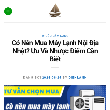
Skip
to
content
🛠️ GÓC CẨM NANG
Có Nên Mua Máy Lạnh Nội Địa
Nhật? Ưu Và Nhược Điểm Cần
Biết
ĐĂNG BỞI
2024-08-25
BY
DIENLANH