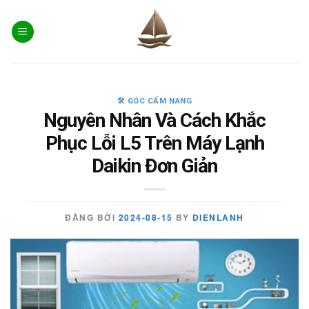
Skip
to
content
🛠️ GÓC CẨM NANG
Nguyên Nhân Và Cách Khắc
Phục Lỗi L5 Trên Máy Lạnh
Daikin Đơn Giản
ĐĂNG BỞI
2024-08-15
BY
DIENLANH