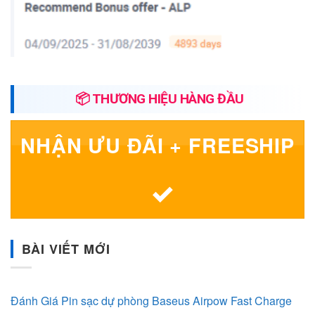
📦 THƯƠNG HIỆU HÀNG ĐẦU
NHẬN ƯU ĐÃI + FREESHIP
BÀI VIẾT MỚI
Đánh Giá Pin sạc dự phòng Baseus Airpow Fast Charge