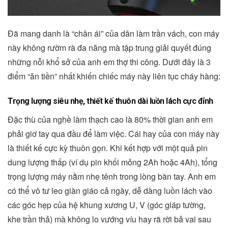
Đã mang danh là “chân ái” của dân làm trần vách, con máy
này không rườm rà đa năng mà tập trung giải quyết đúng
những nỗi khổ sở của anh em thợ thi công. Dưới đây là 3
điểm “ăn tiền” nhất khiến chiếc máy này liên tục cháy hàng:
Trọng lượng siêu nhẹ, thiết kế thuôn dài luồn lách cực đỉnh
Đặc thù của nghề làm thạch cao là 80% thời gian anh em
phải giơ tay qua đầu để làm việc. Cái hay của con máy này
là thiết kế cực kỳ thuôn gọn. Khi kết hợp với một quả pin
dung lượng thấp (ví dụ pin khối mỏng 2Ah hoặc 4Ah), tổng
trọng lượng máy nằm nhẹ tênh trong lòng bàn tay. Anh em
có thể vô tư leo giàn giáo cả ngày, dễ dàng luồn lách vào
các góc hẹp của hệ khung xương U, V (góc giáp tường,
khe trần thả) mà không lo vướng víu hay rã rời bả vai sau