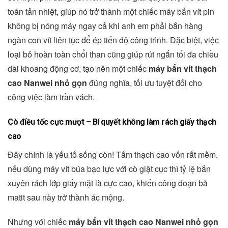
toán tản nhiệt, giúp nó trở thành một chiếc máy bắn vít pin
không bị nóng máy ngay cả khi anh em phải bắn hàng
ngàn con vít liên tục để ép tiến độ công trình. Đặc biệt, việc
loại bỏ hoàn toàn chổi than cũng giúp rút ngắn tối đa chiều
dài khoang động cơ, tạo nên một chiếc
máy bắn vít thạch
cao Nanwei nhỏ gọn
đúng nghĩa, tối ưu tuyệt đối cho
công việc làm trần vách.
Cò điều tốc cực mượt – Bí quyết không làm rách giấy thạch
cao
Đây chính là yếu tố sống còn! Tấm thạch cao vốn rất mềm,
nếu dùng máy vít búa bạo lực với cò giật cục thì tỷ lệ bắn
xuyên rách lớp giấy mặt là cực cao, khiến công đoạn bả
matit sau này trở thành ác mộng.
Nhưng với chiếc
máy bắn vít thạch cao Nanwei nhỏ gọn