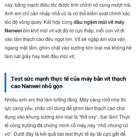
này, bảng mạch điều tốc được tinh chỉnh vô cùng mượt mà.
Anh em chỉ cần nhấp nhả cò là có thể kiểm soát chính xác
tốc độ vòng quay.
Kết hợp cùng
đầu ngậm mũi vít máy
Nanwei
ôm khít mũi vít với độ rơ cực thấp, mỗi con vít đi
vào tấm thạch cao đều ngọt lịm. Vít sẽ ngập âm vừa vặn
ngang mặt tấm, ghim chặt vào xương kim loại mà không hề
làm nát giấy hay toét đầu mũi vít.
Test sức mạnh thực tế của máy bắn vít thạch
cao Nanwei nhỏ gọn
Nhiều anh em thợ lầm tưởng rằng: Máy càng nhỏ nhẹ thì
lực càng yếu, chắc chỉ dùng để ghim tấm thạch cao chứ
đụng vào khung xương kim loại là “thở oxy”. Sai lầm! Thực
tế công trường đã chứng minh cỗ máy này “nhỏ nhưng có
võ”. Dưới đây là kết quả bài test thực tế ép tải cực gắt để