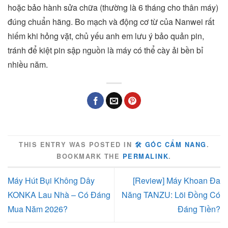
hoặc bảo hành sửa chữa (thường là 6 tháng cho thân máy)
đúng chuẩn hãng. Bo mạch và động cơ từ của Nanwei rất
hiếm khi hỏng vặt, chủ yếu anh em lưu ý bảo quản pin,
tránh để kiệt pin sập nguồn là máy có thể cày ải bền bỉ
nhiều năm.
THIS ENTRY WAS POSTED IN
🛠️ GÓC CẨM NANG
.
BOOKMARK THE
PERMALINK
.
Máy Hút Bụi Không Dây
[Review] Máy Khoan Đa
KONKA Lau Nhà – Có Đáng
Năng TANZU: Lõi Đồng Có
Mua Năm 2026?
Đáng Tiền?