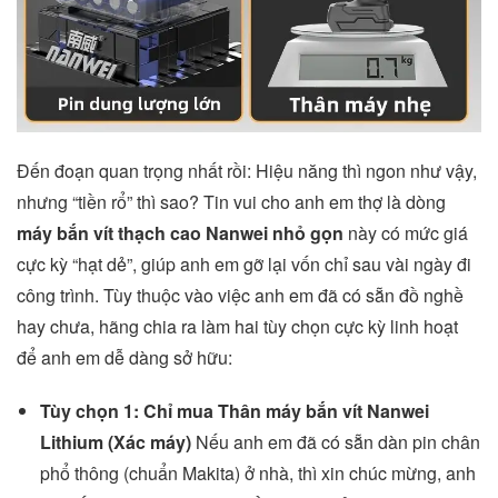
Đến đoạn quan trọng nhất rồi: Hiệu năng thì ngon như vậy,
nhưng “tiền rổ” thì sao? Tin vui cho anh em thợ là dòng
máy bắn vít thạch cao Nanwei nhỏ gọn
này có mức giá
cực kỳ “hạt dẻ”, giúp anh em gỡ lại vốn chỉ sau vài ngày đi
công trình. Tùy thuộc vào việc anh em đã có sẵn đồ nghề
hay chưa, hãng chia ra làm hai tùy chọn cực kỳ linh hoạt
để anh em dễ dàng sở hữu:
Tùy chọn 1: Chỉ mua Thân máy bắn vít Nanwei
Lithium (Xác máy)
Nếu anh em đã có sẵn dàn pin chân
phổ thông (chuẩn Makita) ở nhà, thì xin chúc mừng, anh