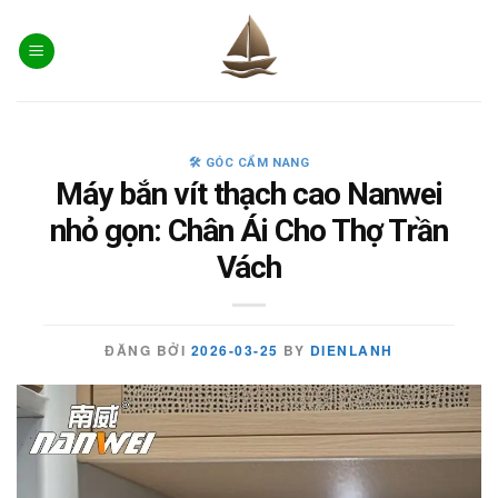
Skip
to
content
🛠️ GÓC CẨM NANG
Máy bắn vít thạch cao Nanwei
nhỏ gọn: Chân Ái Cho Thợ Trần
Vách
ĐĂNG BỞI
2026-03-25
BY
DIENLANH