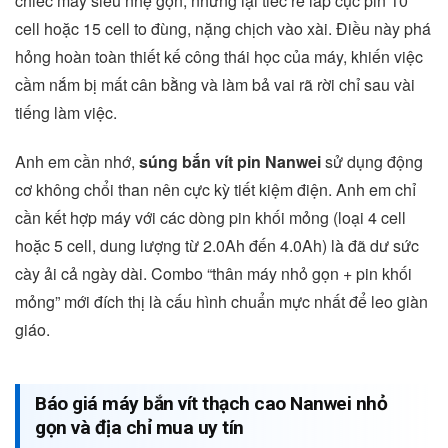
chiếc máy siêu nhẹ gọn, nhưng lại tiếc rẻ lắp cục pin 10
cell hoặc 15 cell to đùng, nặng chịch vào xài. Điều này phá
hỏng hoàn toàn thiết kế công thái học của máy, khiến việc
cầm nắm bị mất cân bằng và làm bả vai rã rời chỉ sau vài
tiếng làm việc.
Anh em cần nhớ,
súng bắn vít pin Nanwei
sử dụng động
cơ không chổi than nên cực kỳ tiết kiệm điện. Anh em chỉ
cần kết hợp máy với các dòng pin khối mỏng (loại 4 cell
hoặc 5 cell, dung lượng từ 2.0Ah đến 4.0Ah) là đã dư sức
cày ải cả ngày dài. Combo “thân máy nhỏ gọn + pin khối
mỏng” mới đích thị là cấu hình chuẩn mực nhất để leo giàn
giáo.
Báo giá máy bắn vít thạch cao Nanwei nhỏ
gọn và địa chỉ mua uy tín