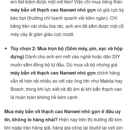
em tiết kiệm được một mớ tiền! Việc chỉ mua riêng thân
máy bắn vít thạch cao Nanwei nhỏ gọn
có giá cực kỳ
bèo bọt (thường chỉ loanh quanh vài trăm ngàn). Chỉ
bằng tiền vài chầu bia rác, anh em đã sắm được một cỗ
máy cày ải giàn giáo cực mượt.
Tùy chọn 2: Mua trọn bộ (Gồm máy, pin, sạc và hộp
đựng)
Dành cho anh em mới vào nghề hoặc dân DIY
muốn sắm đồng bộ từ đầu. Dù mua cả bộ nhưng giá
máy bắn vít thạch cao Nanwei nhỏ gọn
chính hãng
vẫn rẻ hơn rất nhiều so với các ông lớn như Makita hay
Bosch, trong khi lực siết và độ êm ái khi bắn thạch cao
là hoàn toàn không hề kém cạnh.
Mua máy bắn vít thạch cao Nanwei nhỏ gọn ở đâu uy
tín, không lo hàng nhái?
Hiện nay trên thị trường đồ kim
khí ngập tràn hàng giả, hàng gia công lại (build lại cell pin