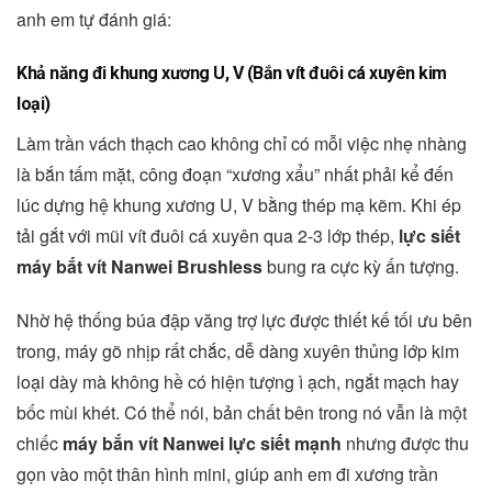
anh em tự đánh giá:
Khả năng đi khung xương U, V (Bắn vít đuôi cá xuyên kim
loại)
Làm trần vách thạch cao không chỉ có mỗi việc nhẹ nhàng
là bắn tấm mặt, công đoạn “xương xẩu” nhất phải kể đến
lúc dựng hệ khung xương U, V bằng thép mạ kẽm. Khi ép
tải gắt với mũi vít đuôi cá xuyên qua 2-3 lớp thép,
lực siết
máy bắt vít Nanwei Brushless
bung ra cực kỳ ấn tượng.
Nhờ hệ thống búa đập văng trợ lực được thiết kế tối ưu bên
trong, máy gõ nhịp rất chắc, dễ dàng xuyên thủng lớp kim
loại dày mà không hề có hiện tượng ì ạch, ngắt mạch hay
bốc mùi khét. Có thể nói, bản chất bên trong nó vẫn là một
chiếc
máy bắn vít Nanwei lực siết mạnh
nhưng được thu
gọn vào một thân hình mini, giúp anh em đi xương trần