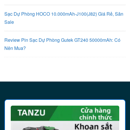
Sạc Dự Phòng HOCO 10.000mAh-J100(J82) Giá Rẻ, Săn
Sale
Review Pin Sạc Dự Phòng Gutek GT240 50000mAh: Có
Nên Mua?