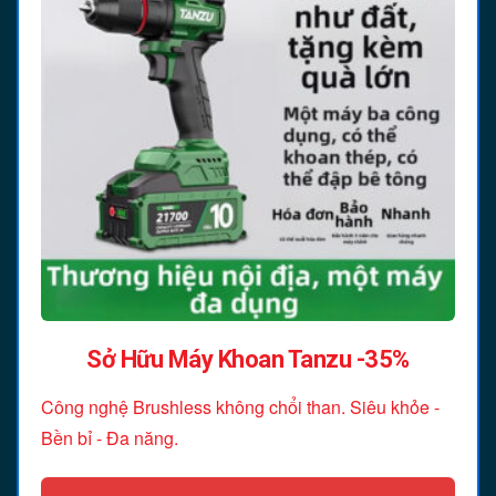
Sở Hữu Máy Khoan Tanzu -35%
Công nghệ Brushless không chổi than. Siêu khỏe -
Bền bỉ - Đa năng.