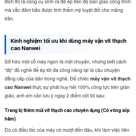
đích thị là công cụ sinh ra để ép tiến độ bàn giao công trình
mà vẫn đảm bảo được tính thẩm mỹ tuyệt đối cho mảng
trần.
Kinh nghiệm tối ưu khi dùng máy vặn vít thạch
cao Nanwei
Sở hữu một cỗ máy ngon là một chuyện, nhưng biết cách
“độ” đồ nghề để ép tối đa công năng lại là câu chuyện
đẳng cấp của dân trong nghề. Để chiếc
máy vặn vít thạch
cao Nanwei
thực sự phát huy hết 100% công lực trên giàn
giáo, anh em cần lưu ý ngay 2 điểm cốt lõi sau:
Trang bị thêm mũi vít thạch cao chuyên dụng (Có vòng xốp
hãm)
Dù cò điều tốc của máy có mượt đến đâu, khi làm việc liên