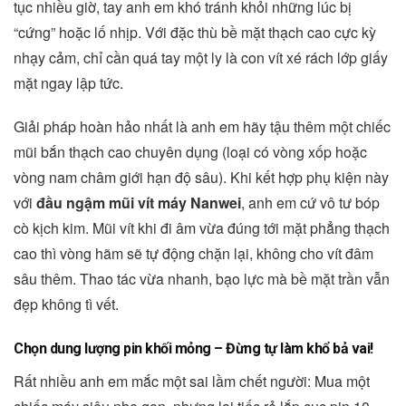
tục nhiều giờ, tay anh em khó tránh khỏi những lúc bị
“cứng” hoặc lố nhịp. Với đặc thù bề mặt thạch cao cực kỳ
nhạy cảm, chỉ cần quá tay một ly là con vít xé rách lớp giấy
mặt ngay lập tức.
Giải pháp hoàn hảo nhất là anh em hãy tậu thêm một chiếc
mũi bắn thạch cao chuyên dụng (loại có vòng xốp hoặc
vòng nam châm giới hạn độ sâu). Khi kết hợp phụ kiện này
với
đầu ngậm mũi vít máy Nanwei
, anh em cứ vô tư bóp
cò kịch kim. Mũi vít khi đi âm vừa đúng tới mặt phẳng thạch
cao thì vòng hãm sẽ tự động chặn lại, không cho vít đâm
sâu thêm. Thao tác vừa nhanh, bạo lực mà bề mặt trần vẫn
đẹp không tì vết.
Chọn dung lượng pin khối mỏng – Đừng tự làm khổ bả vai!
Rất nhiều anh em mắc một sai lầm chết người: Mua một