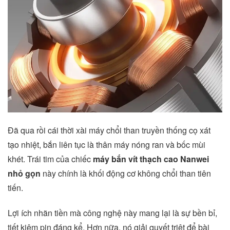
Đã qua rồi cái thời xài máy chổi than truyền thống cọ xát
tạo nhiệt, bắn liên tục là thân máy nóng ran và bốc mùi
khét. Trái tim của chiếc
máy bắn vít thạch cao Nanwei
nhỏ gọn
này chính là khối động cơ không chổi than tiên
tiến.
Lợi ích nhãn tiền mà công nghệ này mang lại là sự bền bỉ,
tiết kiệm pin đáng kể. Hơn nữa, nó giải quyết triệt để bài