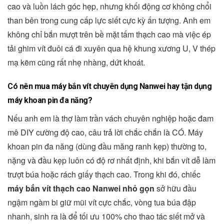
cao và luồn lách góc hẹp, nhưng khối động cơ không chổi
than bên trong cung cấp lực siết cực kỳ ấn tượng. Anh em
không chỉ bắn mượt trên bề mặt tấm thạch cao mà việc ép
tải ghim vít đuôi cá đi xuyên qua hệ khung xương U, V thép
mạ kẽm cũng rất nhẹ nhàng, dứt khoát.
Có nên mua máy bắn vít chuyên dụng Nanwei hay tận dụng
máy khoan pin đa năng?
Nếu anh em là thợ làm trần vách chuyên nghiệp hoặc đam
mê DIY cường độ cao, câu trả lời chắc chắn là CÓ. Máy
khoan pin đa năng (dùng đầu măng ranh kẹp) thường to,
nặng và đầu kẹp luôn có độ rơ nhất định, khi bắn vít dễ làm
trượt búa hoặc rách giấy thạch cao. Trong khi đó, chiếc
máy bắn vít thạch cao Nanwei nhỏ gọn
sở hữu đầu
ngậm ngàm bi giữ mũi vít cực chắc, vòng tua búa đập
nhanh, sinh ra là để tối ưu 100% cho thao tác siết mở và