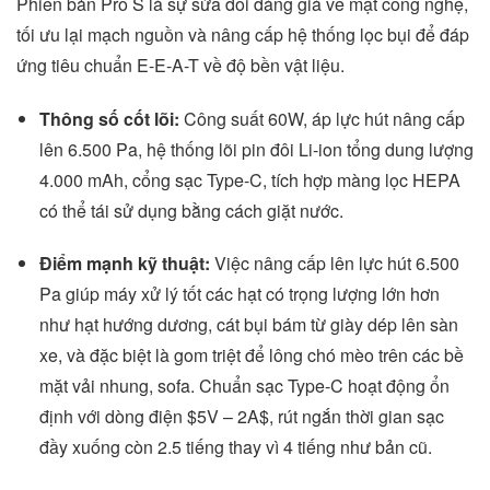
Phiên bản Pro S là sự sửa đổi đáng giá về mặt công nghệ,
tối ưu lại mạch nguồn và nâng cấp hệ thống lọc bụi để đáp
ứng tiêu chuẩn E-E-A-T về độ bền vật liệu.
Thông số cốt lõi:
Công suất 60W, áp lực hút nâng cấp
lên 6.500 Pa, hệ thống lõi pin đôi Li-ion tổng dung lượng
4.000 mAh, cổng sạc Type-C, tích hợp màng lọc HEPA
có thể tái sử dụng bằng cách giặt nước.
Điểm mạnh kỹ thuật:
Việc nâng cấp lên lực hút 6.500
Pa giúp máy xử lý tốt các hạt có trọng lượng lớn hơn
như hạt hướng dương, cát bụi bám từ giày dép lên sàn
xe, và đặc biệt là gom triệt để lông chó mèo trên các bề
mặt vải nhung, sofa. Chuẩn sạc Type-C hoạt động ổn
định với dòng điện
$5V – 2A$
, rút ngắn thời gian sạc
đầy xuống còn 2.5 tiếng thay vì 4 tiếng như bản cũ.