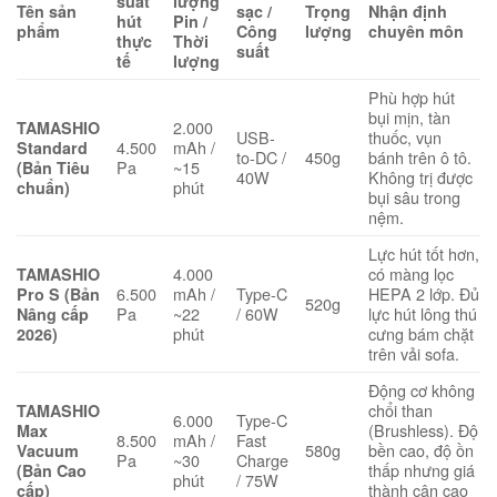
suất
lượng
Tên sản
sạc /
Trọng
Nhận định
hút
Pin /
phẩm
Công
lượng
chuyên môn
thực
Thời
suất
tế
lượng
Phù hợp hút
bụi mịn, tàn
2.000
TAMASHIO
USB-
thuốc, vụn
4.500
mAh /
Standard
to-DC /
450g
bánh trên ô tô.
Pa
~15
(Bản Tiêu
40W
Không trị được
phút
chuẩn)
bụi sâu trong
nệm.
Lực hút tốt hơn,
4.000
có màng lọc
TAMASHIO
6.500
mAh /
Type-C
HEPA 2 lớp. Đủ
Pro S (Bản
520g
Pa
~22
/ 60W
lực hút lông thú
Nâng cấp
phút
cưng bám chặt
2026)
trên vải sofa.
Động cơ không
chổi than
TAMASHIO
6.000
Type-C
(Brushless). Độ
Max
8.500
mAh /
Fast
580g
bền cao, độ ồn
Vacuum
Pa
~30
Charge
thấp nhưng giá
(Bản Cao
phút
/ 75W
thành cận cao
cấp)