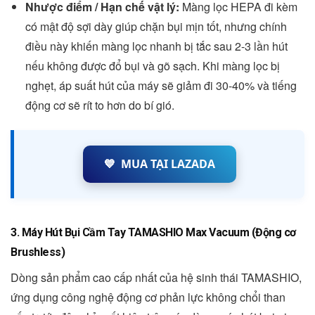
Nhược điểm / Hạn chế vật lý:
Màng lọc HEPA đi kèm
có mật độ sợi dày giúp chặn bụi mịn tốt, nhưng chính
điều này khiến màng lọc nhanh bị tắc sau 2-3 lần hút
nếu không được đổ bụi và gõ sạch. Khi màng lọc bị
nghẹt, áp suất hút của máy sẽ giảm đi 30-40% và tiếng
động cơ sẽ rít to hơn do bí gió.
💙
MUA TẠI LAZADA
3. Máy Hút Bụi Cầm Tay TAMASHIO Max Vacuum (Động cơ
Brushless)
Dòng sản phẩm cao cấp nhất của hệ sinh thái TAMASHIO,
ứng dụng công nghệ động cơ phản lực không chổi than