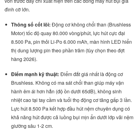
vốn trước đây chỉ xuất hiện trên các dòng máy hút bụi gia
đình cỡ lớn.
Thông số cốt lõi:
Động cơ không chổi than (Brushless
Motor) tốc độ quay 80.000 vòng/phút, lực hút cực đại
8.500 Pa, pin thỏi Li-Po 6.000 mAh, màn hình LED hiển
thị dung lượng pin theo phần trăm (tùy chọn theo đợt
hàng 2026).
Điểm mạnh kỹ thuật:
Điểm đắt giá nhất là động cơ
Brushless. Không có ma sát chổi than giúp máy vận
hành êm ái hơn hẳn (độ ồn dưới 65dB), không sinh
nhiệt cao tại tay cầm và tuổi thọ động cơ tăng gấp 3 lần.
Lực hút 8.500 Pa kết hợp đầu hút nệm chuyên dụng có
khả năng hút được cả luồng bụi mịn ẩn dưới lớp vải nệm
giường sâu 1-2 cm.