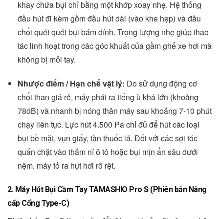
khay chứa bụi chỉ bằng một khớp xoay nhẹ. Hệ thống
đầu hút đi kèm gồm đầu hút dài (vào khe hẹp) và đầu
chổi quét quét bụi bám dính. Trọng lượng nhẹ giúp thao
tác linh hoạt trong các góc khuất của gầm ghế xe hơi mà
không bị mỏi tay.
Nhược điểm / Hạn chế vật lý:
Do sử dụng động cơ
chổi than giá rẻ, máy phát ra tiếng ù khá lớn (khoảng
78dB) và nhanh bị nóng thân máy sau khoảng 7-10 phút
chạy liên tục. Lực hút 4.500 Pa chỉ đủ để hút các loại
bụi bề mặt, vụn giấy, tàn thuốc lá. Đối với các sợi tóc
quấn chặt vào thảm nỉ ô tô hoặc bụi mịn ẩn sâu dưới
nệm, máy tỏ ra hụt hơi rõ rệt.
2. Máy Hút Bụi Cầm Tay TAMASHIO Pro S (Phiên bản Nâng
cấp Cổng Type-C)