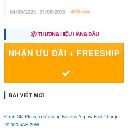
📦 THƯƠNG HIỆU HÀNG ĐẦU
NHẬN ƯU ĐÃI + FREESHIP
BÀI VIẾT MỚI
Đánh Giá Pin sạc dự phòng Baseus Airpow Fast Charge
20.000mAH 20W