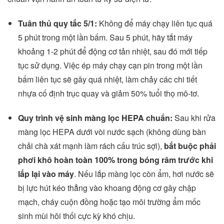
Tuân thủ quy tắc 5/1:
Không để máy chạy liên tục quá
5 phút trong một lần bấm. Sau 5 phút, hãy tắt máy
khoảng 1-2 phút để động cơ tản nhiệt, sau đó mới tiếp
tục sử dụng. Việc ép máy chạy cạn pin trong một lần
bấm liên tục sẽ gây quá nhiệt, làm chảy các chi tiết
nhựa cố định trục quay và giảm 50% tuổi thọ mô-tơ.
Quy trình vệ sinh màng lọc HEPA chuẩn:
Sau khi rửa
màng lọc HEPA dưới vòi nước sạch (không dùng bàn
chải chà xát mạnh làm rách cấu trúc sợi),
bắt buộc phải
phơi khô hoàn toàn 100% trong bóng râm trước khi
lắp lại vào máy
. Nếu lắp màng lọc còn ẩm, hơi nước sẽ
bị lực hút kéo thẳng vào khoang động cơ gây chập
mạch, cháy cuộn đồng hoặc tạo môi trường ẩm mốc
sinh mùi hôi thối cực kỳ khó chịu.