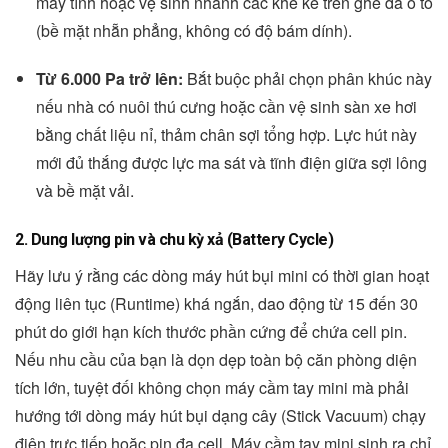
máy tính hoặc vệ sinh nhanh các khe kẽ trên ghế da ô tô
(bề mặt nhẵn phẳng, không có độ bám dính).
Từ 6.000 Pa trở lên:
Bắt buộc phải chọn phân khúc này
nếu nhà có nuôi thú cưng hoặc cần vệ sinh sàn xe hơi
bằng chất liệu nỉ, thảm chân sợi tổng hợp. Lực hút này
mới đủ thắng được lực ma sát và tĩnh điện giữa sợi lông
và bề mặt vải.
2. Dung lượng pin và chu kỳ xả (Battery Cycle)
Hãy lưu ý rằng các dòng máy hút bụi mini có thời gian hoạt
động liên tục (Runtime) khá ngắn, dao động từ 15 đến 30
phút do giới hạn kích thước phần cứng để chứa cell pin.
Nếu nhu cầu của bạn là dọn dẹp toàn bộ căn phòng diện
tích lớn, tuyệt đối không chọn máy cầm tay mini mà phải
hướng tới dòng máy hút bụi dạng cây (Stick Vacuum) chạy
điện trực tiếp hoặc pin đa cell. Máy cầm tay mini sinh ra chỉ