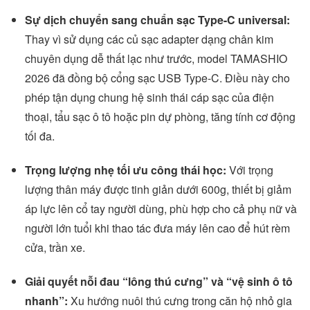
Sự dịch chuyển sang chuẩn sạc Type-C universal:
Thay vì sử dụng các củ sạc adapter dạng chân kim
chuyên dụng dễ thất lạc như trước, model TAMASHIO
2026 đã đồng bộ cổng sạc USB Type-C. Điều này cho
phép tận dụng chung hệ sinh thái cáp sạc của điện
thoại, tẩu sạc ô tô hoặc pin dự phòng, tăng tính cơ động
tối đa.
Trọng lượng nhẹ tối ưu công thái học:
Với trọng
lượng thân máy được tinh giản dưới 600g, thiết bị giảm
áp lực lên cổ tay người dùng, phù hợp cho cả phụ nữ và
người lớn tuổi khi thao tác đưa máy lên cao để hút rèm
cửa, trần xe.
Giải quyết nỗi đau “lông thú cưng” và “vệ sinh ô tô
nhanh”:
Xu hướng nuôi thú cưng trong căn hộ nhỏ gia