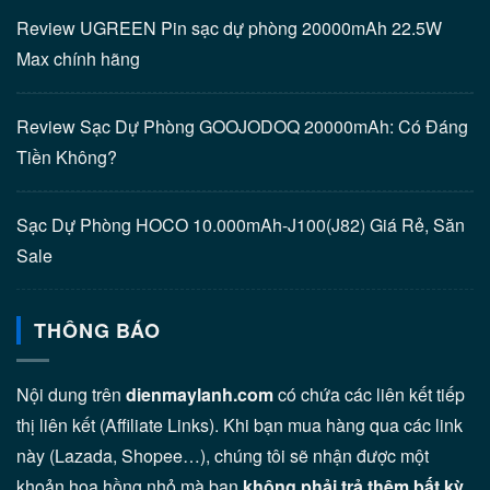
Review UGREEN Pin sạc dự phòng 20000mAh 22.5W
Max chính hãng
Review Sạc Dự Phòng GOOJODOQ 20000mAh: Có Đáng
Tiền Không?
Sạc Dự Phòng HOCO 10.000mAh-J100(J82) Giá Rẻ, Săn
Sale
THÔNG BÁO
Nội dung trên
dienmaylanh.com
có chứa các liên kết tiếp
thị liên kết (Affiliate Links). Khi bạn mua hàng qua các link
này (Lazada, Shopee…), chúng tôi sẽ nhận được một
khoản hoa hồng nhỏ mà bạn
không phải trả thêm bất kỳ