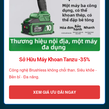
Sở Hữu Máy Khoan Tanzu -35%
Công nghệ Brushless không chổi than. Siêu khỏe -
Bền bỉ - Đa năng.
XEM GIÁ ƯU ĐÃI NGAY