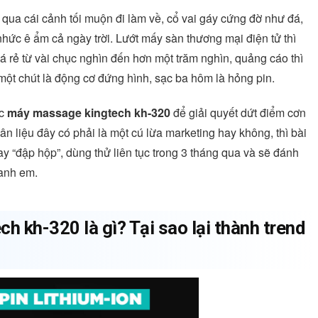
 qua cái cảnh tối muộn đi làm về, cổ vai gáy cứng đờ như đá,
hức ê ẩm cả ngày trời. Lướt mấy sàn thương mại điện tử thì
á rẻ từ vài chục nghìn đến hơn một trăm nghìn, quảng cáo thì
ột chút là động cơ đứng hình, sạc ba hôm là hỏng pin.
ếc
máy massage kingtech kh-320
để giải quyết dứt điểm cơn
n liệu đây có phải là một cú lừa marketing hay không, thì bài
ay “đập hộp”, dùng thử liên tục trong 3 tháng qua và sẽ đánh
anh em.
ch kh-320
là gì? Tại sao lại thành trend