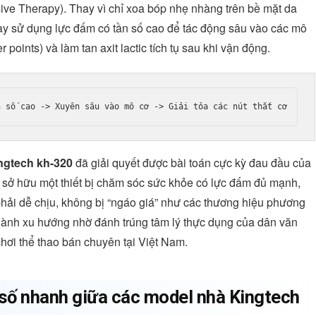
ive Therapy). Thay vì chỉ xoa bóp nhẹ nhàng trên bề mặt da
này sử dụng lực đấm có tần số cao để tác động sâu vào các mô
r points) và làm tan axit lactic tích tụ sau khi vận động.
ngtech kh-320
đã giải quyết được bài toán cực kỳ đau đầu của
 sở hữu một thiết bị chăm sóc sức khỏe có lực đấm đủ mạnh,
ải dễ chịu, không bị “ngáo giá” như các thương hiệu phương
thành xu hướng nhờ đánh trúng tâm lý thực dụng của dân văn
hơi thể thao bán chuyên tại Việt Nam.
số nhanh giữa các model nhà Kingtech