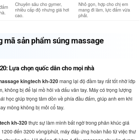
Chuyên sâu cho gymer,
Nhỏ gọn, hợp cho chị em
 đấm
nhiều cấp độ nhưng giá hơi
mang đi làm, lực đấm vừa
hà.
cao.
phải.
ừng mã sản phẩm súng massage
0: Lựa chọn quốc dân cho mọi nhà
assage kingtech kh-320
mang lại độ đầm tay rất tốt nhờ lớp
 không bị để lại mồ hôi và dấu vân tay. Máy có trọng lượng
thái học giúp trọng tâm dồn về phía đầu đấm, giúp anh em khi
ay mông không bị mỏi cổ tay.
tech kh-320
thực sự làm mình bất ngờ trong phân khúc giá
ừ 1200 đến 3200 vòng/phút, máy đáp ứng hoàn hảo từ việc thư