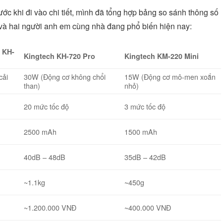
ớc khi đi vào chi tiết, mình đã tổng hợp bảng so sánh thông số
 và hai người anh em cùng nhà đang phổ biến hiện nay:
 KH-
Kingtech KH-720 Pro
Kingtech KM-220 Mini
cải
30W (Động cơ không chổi
15W (Động cơ mô-men xoắn
than)
nhỏ)
20 mức tốc độ
3 mức tốc độ
2500 mAh
1500 mAh
40dB – 48dB
35dB – 42dB
~1.1kg
~450g
~1.200.000 VNĐ
~400.000 VNĐ