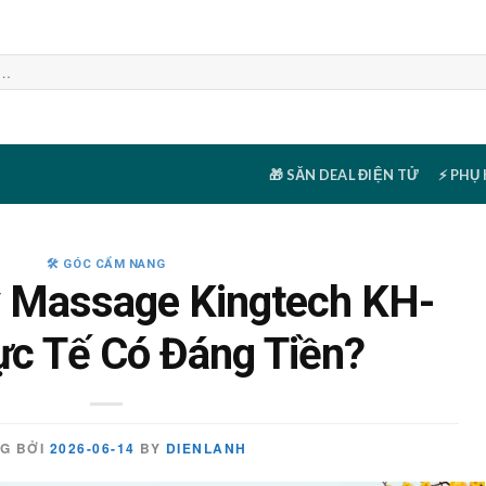
🎁 SĂN DEAL ĐIỆN TỬ
⚡ PHỤ
🛠️ GÓC CẨM NANG
 Massage Kingtech KH-
ực Tế Có Đáng Tiền?
G BỞI
2026-06-14
BY
DIENLANH