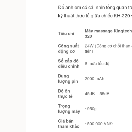
Để anh em có cái nhìn tổng quan trư
kỹ thuật thực tế giữa chiếc KH-320
Máy massage Kingtech
Tiêu chí
320
24W (Động cơ chổi than 
Công suất
tiến)
động cơ
Số cấp độ
6 mức tốc độ
điều chỉnh
Dung
2000 mAh
lượng pin
Độ ồn
45dB – 55dB
thực tế
Trọng
~950g
lượng máy
Giá bán
~500.000 VNĐ
tham khảo