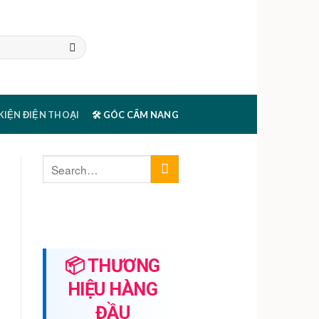
 KIỆN ĐIỆN THOẠI
🛠️ GÓC CẨM NANG
📦 THƯƠNG
HIỆU HÀNG
ĐẦU