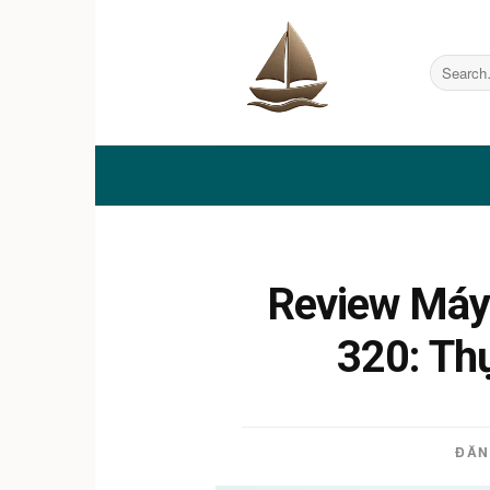
Skip
to
content
Review Máy
320: Th
ĐĂN