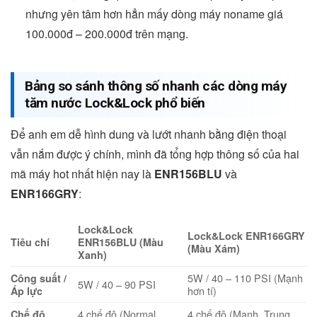
nhưng yên tâm hơn hẳn mấy dòng máy noname giá
100.000đ – 200.000đ trên mạng.
Bảng so sánh thông số nhanh các dòng máy
tăm nước Lock&Lock phổ biến
Để anh em dễ hình dung và lướt nhanh bằng điện thoại
vẫn nắm được ý chính, mình đã tổng hợp thông số của hai
mã máy hot nhất hiện nay là
ENR156BLU
và
ENR166GRY
:
Lock&Lock
Lock&Lock ENR166GRY
Tiêu chí
ENR156BLU (Màu
(Màu Xám)
Xanh)
5W / 40 – 110 PSI (Mạnh
Công suất /
5W / 40 – 90 PSI
hơn tí)
Áp lực
4 chế độ (Normal,
4 chế độ (Mạnh, Trung
Chế độ