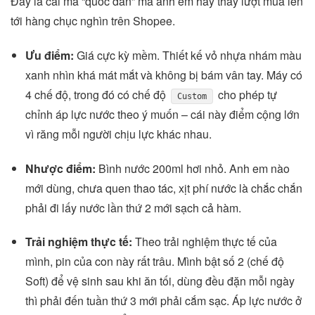
Đây là cái mã “quốc dân” mà anh em hay thấy lượt mua lên
tới hàng chục nghìn trên Shopee.
Ưu điểm:
Giá cực kỳ mềm. Thiết kế vỏ nhựa nhám màu
xanh nhìn khá mát mắt và không bị bám vân tay. Máy có
4 chế độ, trong đó có chế độ
cho phép tự
Custom
chỉnh áp lực nước theo ý muốn – cái này điểm cộng lớn
vì răng mỗi người chịu lực khác nhau.
Nhược điểm:
Bình nước 200ml hơi nhỏ. Anh em nào
mới dùng, chưa quen thao tác, xịt phí nước là chắc chắn
phải đi lấy nước lần thứ 2 mới sạch cả hàm.
Trải nghiệm thực tế:
Theo trải nghiệm thực tế của
mình, pin của con này rất trâu. Mình bật số 2 (chế độ
Soft) để vệ sinh sau khi ăn tối, dùng đều đặn mỗi ngày
thì phải đến tuần thứ 3 mới phải cắm sạc. Áp lực nước ở