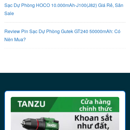
Sạc Dự Phòng HOCO 10.000mAh-J100(J82) Giá Rẻ, Săn
Sale
Review Pin Sạc Dự Phòng Gutek GT240 50000mAh: Có
Nên Mua?