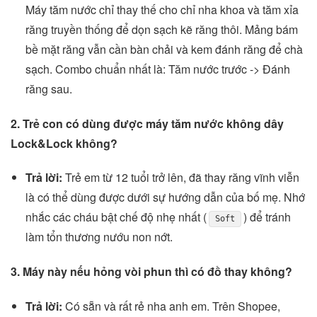
Máy tăm nước chỉ thay thế cho chỉ nha khoa và tăm xỉa
răng truyền thống để dọn sạch kẽ răng thôi. Mảng bám
bề mặt răng vẫn cần bàn chải và kem đánh răng để chà
sạch. Combo chuẩn nhất là: Tăm nước trước -> Đánh
răng sau.
2. Trẻ con có dùng được máy tăm nước không dây
Lock&Lock không?
Trả lời:
Trẻ em từ 12 tuổi trở lên, đã thay răng vĩnh viễn
là có thể dùng được dưới sự hướng dẫn của bố mẹ. Nhớ
nhắc các cháu bật chế độ nhẹ nhất (
) để tránh
Soft
làm tổn thương nướu non nớt.
3. Máy này nếu hỏng vòi phun thì có đồ thay không?
Trả lời:
Có sẵn và rất rẻ nha anh em. Trên Shopee,