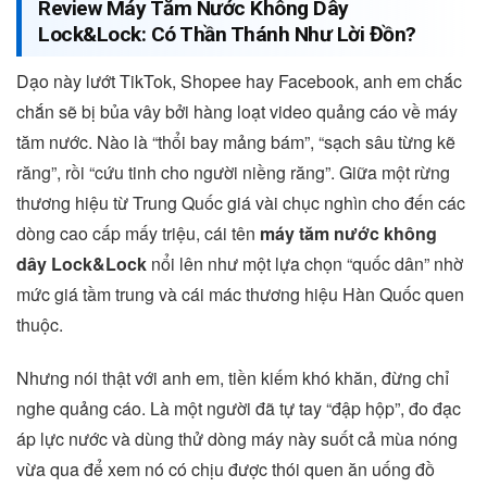
Review Máy Tăm Nước Không Dây
Lock&Lock: Có Thần Thánh Như Lời Đồn?
Dạo này lướt TikTok, Shopee hay Facebook, anh em chắc
chắn sẽ bị bủa vây bởi hàng loạt video quảng cáo về máy
tăm nước. Nào là “thổi bay mảng bám”, “sạch sâu từng kẽ
răng”, rồi “cứu tinh cho người niềng răng”. Giữa một rừng
thương hiệu từ Trung Quốc giá vài chục nghìn cho đến các
dòng cao cấp mấy triệu, cái tên
máy tăm nước không
dây Lock&Lock
nổi lên như một lựa chọn “quốc dân” nhờ
mức giá tầm trung và cái mác thương hiệu Hàn Quốc quen
thuộc.
Nhưng nói thật với anh em, tiền kiếm khó khăn, đừng chỉ
nghe quảng cáo. Là một người đã tự tay “đập hộp”, đo đạc
áp lực nước và dùng thử dòng máy này suốt cả mùa nóng
vừa qua để xem nó có chịu được thói quen ăn uống đồ