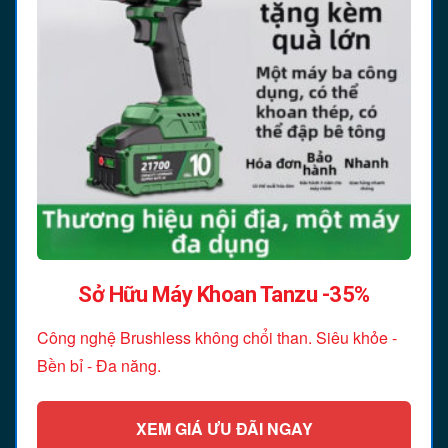
Sở Hữu Máy Khoan Tanzu -35%
Công nghệ Brushless không chổi than. Siêu khỏe -
Bền bỉ - Đa năng.
XEM GIÁ ƯU ĐÃI NGAY