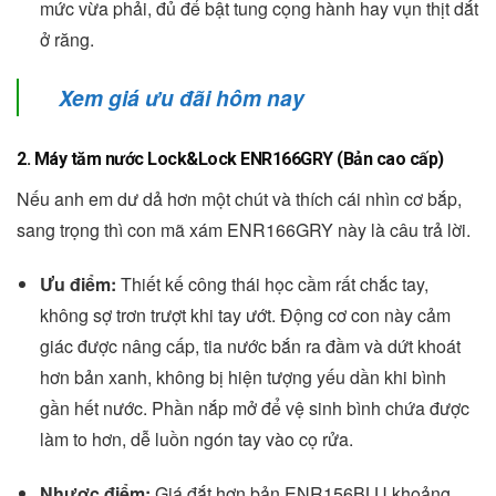
mức vừa phải, đủ để bật tung cọng hành hay vụn thịt dắt
ở răng.
Xem giá ưu đãi hôm nay
2. Máy tăm nước Lock&Lock ENR166GRY (Bản cao cấp)
Nếu anh em dư dả hơn một chút và thích cái nhìn cơ bắp,
sang trọng thì con mã xám ENR166GRY này là câu trả lời.
Ưu điểm:
Thiết kế công thái học cầm rất chắc tay,
không sợ trơn trượt khi tay ướt. Động cơ con này cảm
giác được nâng cấp, tia nước bắn ra đầm và dứt khoát
hơn bản xanh, không bị hiện tượng yếu dần khi bình
gần hết nước. Phần nắp mở để vệ sinh bình chứa được
làm to hơn, dễ luồn ngón tay vào cọ rửa.
Nhược điểm:
Giá đắt hơn bản ENR156BLU khoảng