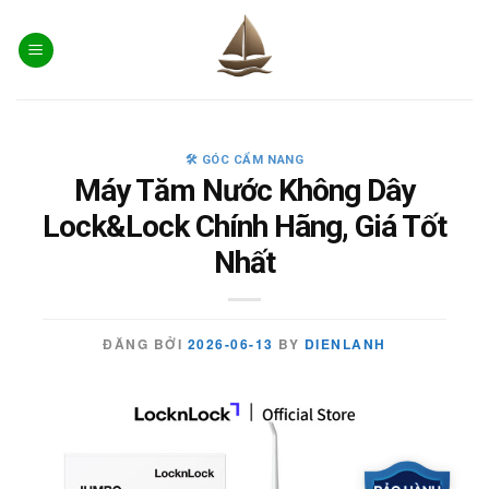
Skip
to
content
🛠️ GÓC CẨM NANG
Máy Tăm Nước Không Dây
Lock&Lock Chính Hãng, Giá Tốt
Nhất
ĐĂNG BỞI
2026-06-13
BY
DIENLANH