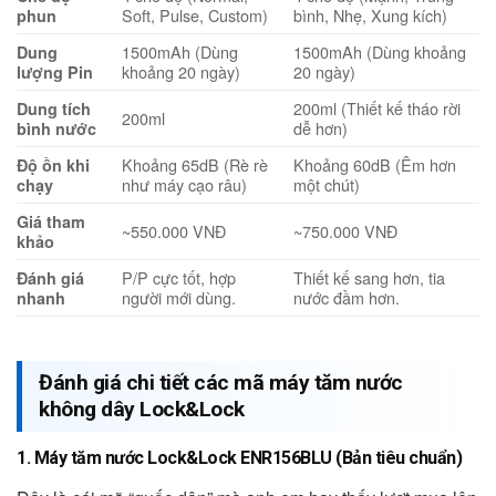
Soft, Pulse, Custom)
bình, Nhẹ, Xung kích)
phun
1500mAh (Dùng
1500mAh (Dùng khoảng
Dung
khoảng 20 ngày)
20 ngày)
lượng Pin
200ml (Thiết kế tháo rời
Dung tích
200ml
dễ hơn)
bình nước
Khoảng 65dB (Rè rè
Khoảng 60dB (Êm hơn
Độ ồn khi
như máy cạo râu)
một chút)
chạy
Giá tham
~550.000 VNĐ
~750.000 VNĐ
khảo
P/P cực tốt, hợp
Thiết kế sang hơn, tia
Đánh giá
người mới dùng.
nước đầm hơn.
nhanh
Đánh giá chi tiết các mã máy tăm nước
không dây Lock&Lock
1. Máy tăm nước Lock&Lock ENR156BLU (Bản tiêu chuẩn)