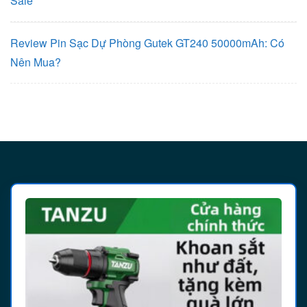
Sale
Review Pin Sạc Dự Phòng Gutek GT240 50000mAh: Có
Nên Mua?