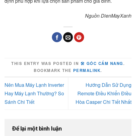
định phù hợp khi lựa chọn sản phẩm cho gia đình.
Nguồn DienMayXanh
THIS ENTRY WAS POSTED IN
🛠️ GÓC CẨM NANG
.
BOOKMARK THE
PERMALINK
.
Nên Mua Máy Lạnh Inverter
Hướng Dẫn Sử Dụng
Hay Máy Lạnh Thường? So
Remote Điều Khiển Điều
Sánh Chi Tiết
Hòa Casper Chi Tiết Nhất
Để lại một bình luận