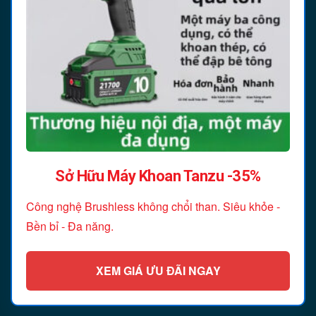
Sở Hữu Máy Khoan Tanzu -35%
Công nghệ Brushless không chổi than. Siêu khỏe -
Bền bỉ - Đa năng.
XEM GIÁ ƯU ĐÃI NGAY