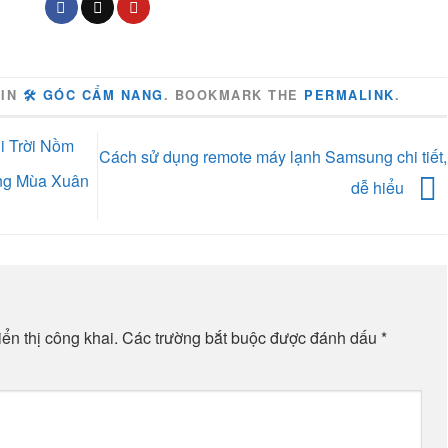
 IN
🛠️ GÓC CẨM NANG
. BOOKMARK THE
PERMALINK
.
i Trời Nồm
Cách sử dụng remote máy lạnh Samsung chi tiết,
ng Mùa Xuân
dễ hiểu
ển thị công khai.
Các trường bắt buộc được đánh dấu
*