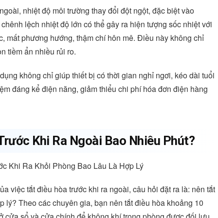
goài, nhiệt độ môi trường thay đổi đột ngột, đặc biệt vào
hênh lệch nhiệt độ lớn có thể gây ra hiện tượng sốc nhiệt với
ác, mất phương hướng, thậm chí hôn mê. Điều này không chỉ
 tiềm ẩn nhiều rủi ro.
dụng không chỉ giúp thiết bị có thời gian nghỉ ngơi, kéo dài tuổi
kiệm đáng kể điện năng, giảm thiểu chi phí hóa đơn điện hàng
 Trước Khi Ra Ngoài Bao Nhiêu Phút?
 việc tắt điều hòa trước khi ra ngoài, câu hỏi đặt ra là: nên tắt
ợp lý? Theo các chuyên gia, bạn nên tắt điều hòa khoảng 10
mở cửa sổ và cửa chính để không khí trong phòng được đối lưu.