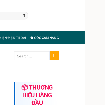
 KIỆN ĐIỆN THOẠI
🛠️ GÓC CẨM NANG
📦 THƯƠNG
HIỆU HÀNG
ĐẦU