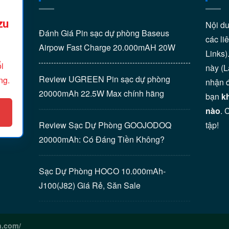
zu
Nội d
Đánh Giá Pin sạc dự phòng Baseus
các liê
Airpow Fast Charge 20.000mAH 20W
Links)
i
này (
Review UGREEN Pin sạc dự phòng
ng.
nhận 
20000mAh 22.5W Max chính hãng
bạn
k
nào
. 
Review Sạc Dự Phòng GOOJODOQ
tập!
20000mAh: Có Đáng Tiền Không?
Sạc Dự Phòng HOCO 10.000mAh-
J100(J82) Giá Rẻ, Săn Sale
h.com/