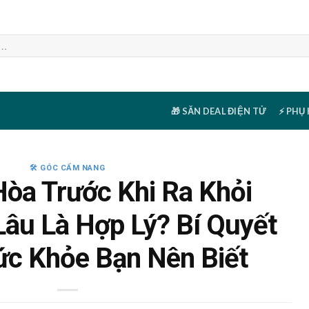
🎁 SĂN DEAL ĐIỆN TỬ
⚡ PHỤ
🛠️ GÓC CẨM NANG
Hòa Trước Khi Ra Khỏi
âu Là Hợp Lý? Bí Quyết
ức Khỏe Bạn Nên Biết