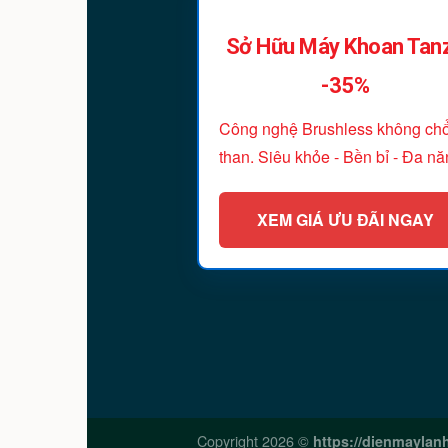
Sở Hữu Máy Khoan Tan
-35%
Công nghệ Brushless không chổ
than. Siêu khỏe - Bền bỉ - Đa nă
XEM GIÁ ƯU ĐÃI NGAY
Copyright 2026 ©
https://dienmaylan